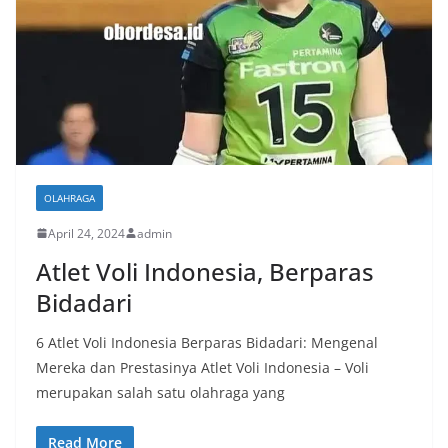
OLAHRAGA
April 24, 2024
admin
Atlet Voli Indonesia, Berparas
Bidadari
6 Atlet Voli Indonesia Berparas Bidadari: Mengenal
Mereka dan Prestasinya Atlet Voli Indonesia – Voli
merupakan salah satu olahraga yang
Read More