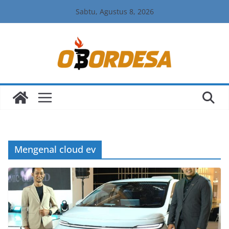
Skip
Sabtu, Agustus 8, 2026
to
content
Mengenal cloud ev