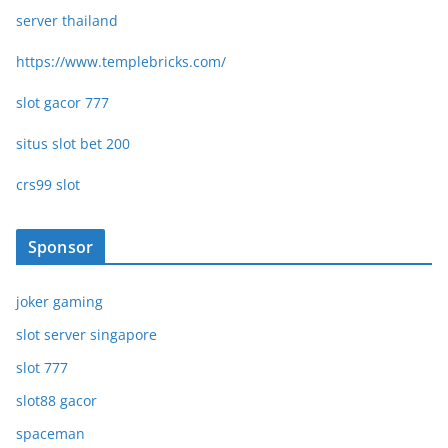
server thailand
https://www.templebricks.com/
slot gacor 777
situs slot bet 200
crs99 slot
Sponsor
joker gaming
slot server singapore
slot 777
slot88 gacor
spaceman