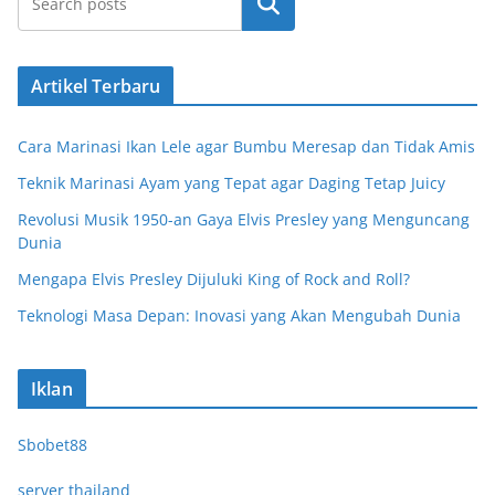
Cari
Artikel Terbaru
Cara Marinasi Ikan Lele agar Bumbu Meresap dan Tidak Amis
Teknik Marinasi Ayam yang Tepat agar Daging Tetap Juicy
Revolusi Musik 1950-an Gaya Elvis Presley yang Menguncang
Dunia
Mengapa Elvis Presley Dijuluki King of Rock and Roll?
Teknologi Masa Depan: Inovasi yang Akan Mengubah Dunia
Iklan
Sbobet88
server thailand