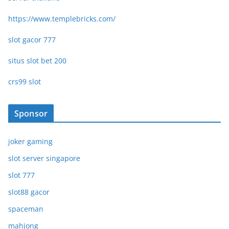
https://www.templebricks.com/
slot gacor 777
situs slot bet 200
crs99 slot
Sponsor
joker gaming
slot server singapore
slot 777
slot88 gacor
spaceman
mahjong