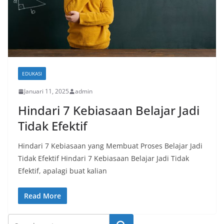
EDUKASI
Januari 11, 2025
admin
Hindari 7 Kebiasaan Belajar Jadi
Tidak Efektif
Hindari 7 Kebiasaan yang Membuat Proses Belajar Jadi
Tidak Efektif Hindari 7 Kebiasaan Belajar Jadi Tidak
Efektif, apalagi buat kalian
Read More