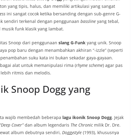
ton yang tipis, halus, dan memiliki artikulasi yang sangat
less
ini sangat cocok ketika bersanding dengan sub-genre G-
unk sendiri terkenal dengan penggunaan
bassline
yang tebal,
 musik funk klasik yang lambat.
alitas Snoop dari penggunaan
slang G-Funk
yang unik. Snoop
daya pop baru dengan menambahkan akhiran “-izzle” (seperti
, penambahan suku kata ini bukan sekadar gaya-gayaan.
bagai alat untuk memanipulasi rima (
rhyme scheme
) agar pas
lebih ritmis dan melodis.
ik Snoop Dogg yang
kita wajib membedah beberapa
lagu ikonik Snoop Dogg
. Jejak
“Deep Cover”
dan album legendaris
The Chronic
milik Dr. Dre.
lewat album debutnya sendiri,
Doggystyle
(1993), khususnya