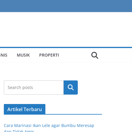
SNIS
MUSIK
PROPERTI
Cari
Artikel Terbaru
Cara Marinasi Ikan Lele agar Bumbu Meresap
dan Tidak Amis