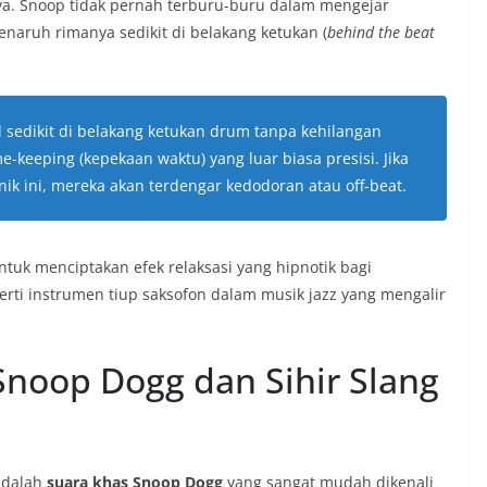
nya. Snoop tidak pernah terburu-buru dalam mengejar
 menaruh rimanya sedikit di belakang ketukan (
behind the beat
sedikit di belakang ketukan drum tanpa kehilangan
me-keeping
(kepekaan waktu) yang luar biasa presisi. Jika
ik ini, mereka akan terdengar kedodoran atau
off-beat
.
uk menciptakan efek relaksasi yang hipnotik bagi
ti instrumen tiup saksofon dalam musik jazz yang mengalir
Snoop Dogg dan Sihir Slang
 adalah
suara khas Snoop Dogg
yang sangat mudah dikenali