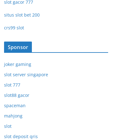
slot gacor 777
situs slot bet 200
crs99 slot
Sponsor
joker gaming
slot server singapore
slot 777
slot88 gacor
spaceman
mahjong
slot
slot deposit qris