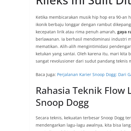
Ketika membicarakan musik hip hop era 90-an hin
ikonik berbaju longgar dengan rambut dikepang
kecepatan lirik atau rima penuh amarah,
gaya r
berlawanan. Ia berhasil mendominasi industri 
mematikan. Alih-alih mengintimidasi pendengar 
ketukan yang santai. Oleh karena itu, mari kita
sangat revolusioner dari sudut pandang teknis 
Baca Juga:
Perjalanan Karier Snoop Dogg: Dari 
Rahasia Teknik Flow 
Snoop Dogg
Secara teknis, kekuatan terbesar Snoop Dogg 
mendengarkan lagu-lagu awalnya, kita bisa la