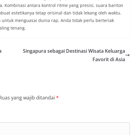
Kombinasi antara kontrol ritme yang presisi, suara bariton
uat estetikanya tetap orisinal dan tidak lekang oleh waktu.
untuk menguasai dunia rap, Anda tidak perlu berteriak
ling tenang.
a
Singapura sebagai Destinasi Wisata Keluarga
Favorit di Asia
Ruas yang wajib ditandai
*